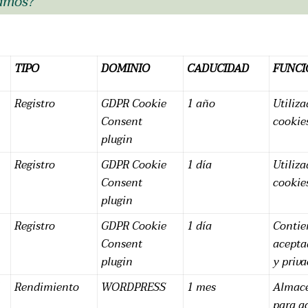
zamos?
TIPO
DOMINIO
CADUCIDAD
FUNCI
Registro
GDPR Cookie
1 año
Utiliz
Consent
cookie
plugin
Registro
GDPR Cookie
1 día
Utiliz
Consent
cookie
plugin
Registro
GDPR Cookie
1 día
Contien
Consent
aceptad
plugin
y priv
1
Rendimiento
WORDPRESS
1 mes
Almace
para a