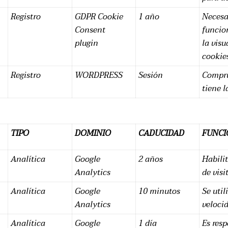
Registro
GDPR Cookie
1 año
Necesa
Consent
funcio
plugin
la visu
cookies
Registro
WORDPRESS
Sesión
Compru
tiene 
TIPO
DOMINIO
CADUCIDAD
FUNCI
Analítica
Google
2 años
Habilit
Analytics
de visi
Analítica
Google
10 minutos
Se util
Analytics
velocid
Analítica
Google
1 día
Es resp